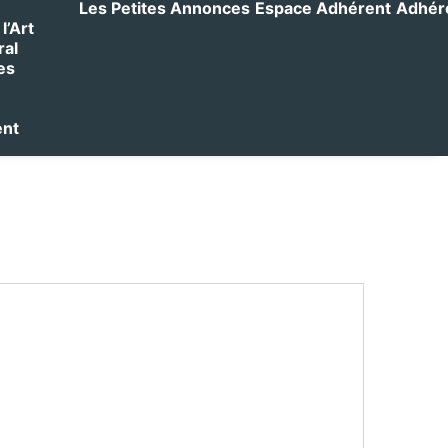
Les Petites Annonces
Espace Adhérent
Adhérer
l’Art
ral
es
ent