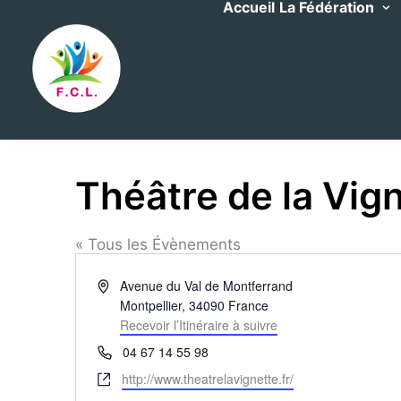
Accueil
La Fédération
Théâtre de la Vig
« Tous les Évènements
Adresse
Avenue du Val de Montferrand
Montpellier
,
34090
France
Recevoir l’Itinéraire à suivre
Téléphone
04 67 14 55 98
Site
http://www.theatrelavignette.fr/
web