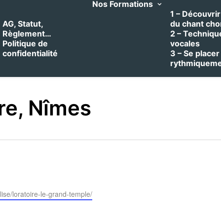
Nos Formations
1 – Découvrir 
AG, Statut,
du chant cho
Règlement…
2 – Techniqu
Politique de
vocales
confidentialité
3 – Se placer
rythmiquem
ire, Nîmes
lise/loratoire-le-grand-temple/