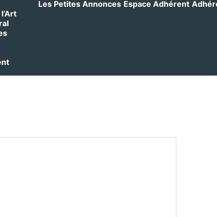
Les Petites Annonces
Espace Adhérent
Adhérer
l’Art
ral
es
ent