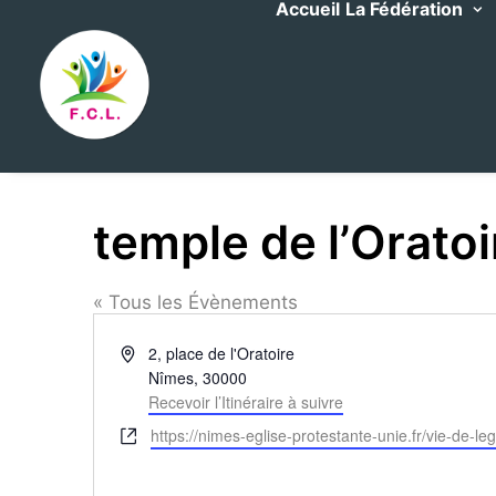
Accueil
La Fédération
temple de l’Orato
« Tous les Évènements
Adresse
2, place de l'Oratoire
Nîmes
,
30000
Recevoir l’Itinéraire à suivre
Site
https://nimes-eglise-protestante-unie.fr/vie-de-leg
web