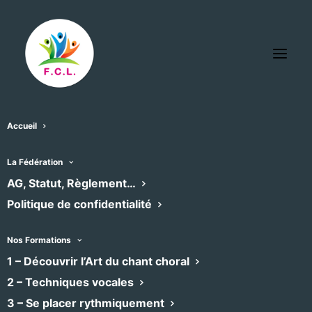
Accueil
Temple de Junas
La Fédération
« Tous les Évènements
AG, Statut, Règlement…
Politique de confidentialité
Adresse
JUNAS
,
30250
Recevoir l’Itinéraire à suivre
Nos Formations
1 – Découvrir l’Art du chant choral
2 – Techniques vocales
3 – Se placer rythmiquement