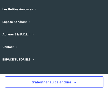
Les Petites Annonces
Espace Adhérent
Évènements pour ce lieu
Adhérer à la F.C.L. !
Aucun résultat trouvé.
Notice
Contact
À venir
Sélectionnez
ESPACE TUTORIELS
une
Évènement
Aujourd'hui
suivant
Évènements
précédent
date.
S’abonner au calendrier