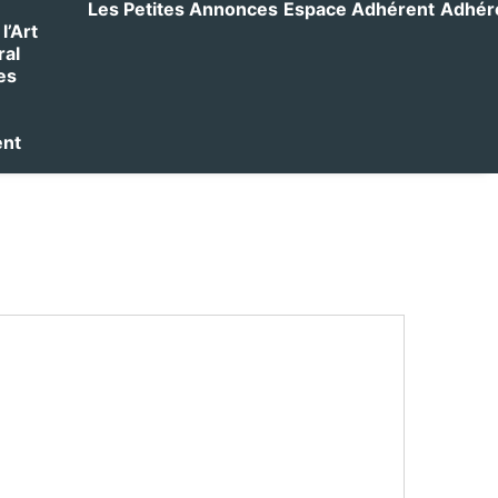
Les Petites Annonces
Espace Adhérent
Adhérer
l’Art
ral
es
ent