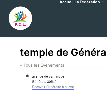
Accueil
La Fédération
temple de Généra
« Tous les Évènements
Adresse
avenue de camargue
Générac
,
30510
Recevoir l’Itinéraire à suivre