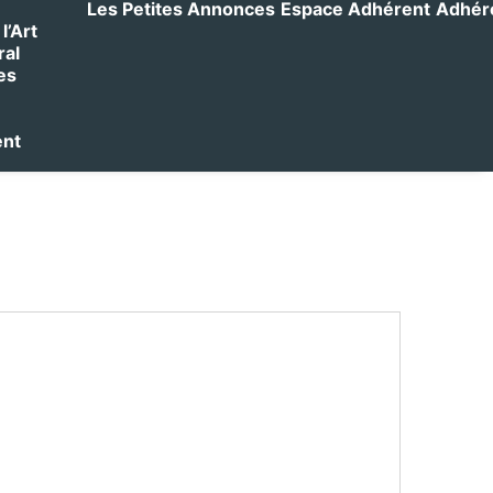
Les Petites Annonces
Espace Adhérent
Adhérer
l’Art
ral
es
ent