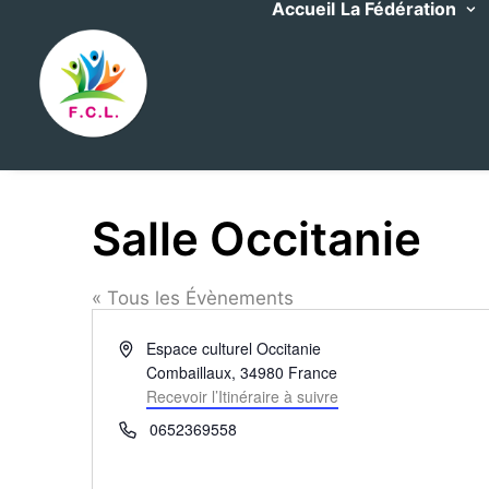
Accueil
La Fédération
Salle Occitanie
« Tous les Évènements
Adresse
Espace culturel Occitanie
Combaillaux
,
34980
France
Recevoir l’Itinéraire à suivre
Téléphone
0652369558