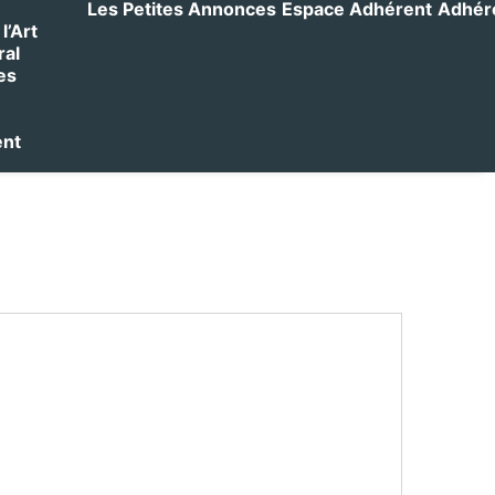
Les Petites Annonces
Espace Adhérent
Adhérer
l’Art
ral
es
ent