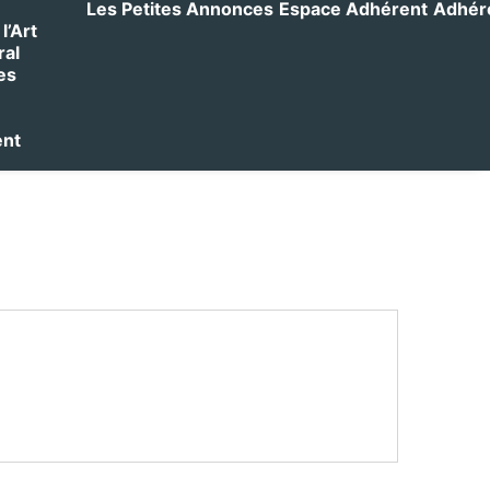
Les Petites Annonces
Espace Adhérent
Adhérer
l’Art
ral
es
ent