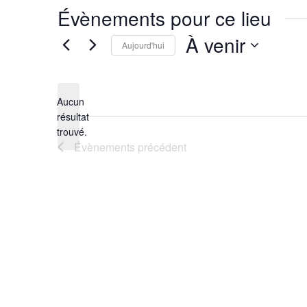
Évènements pour ce lieu
À venir
Aujourd'hui
Sélectionnez
une
Aucun
date.
résultat
Notice
trouvé.
Évènements
précédent