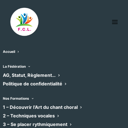
Accueil
Sainte-Thérèse
La Fédération
« Tous les Évènements
AG, Statut, Règlement…
Politique de confidentialité
Adresse
42 Avenue d’Assas
Montpellier
,
34000
Nos Formations
Recevoir l’Itinéraire à suivre
1 – Découvrir l’Art du chant choral
2 – Techniques vocales
Évènements pour ce lieu
3 – Se placer rythmiquement