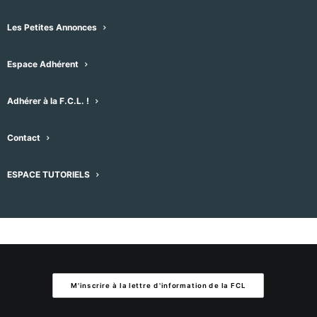
Aucun résultat trouvé.
Notice
Les Petites Annonces
À venir
Espace Adhérent
Sélectionnez
une
Évènement
Aujourd'hui
suivant
Évènements
Adhérer à la F.C.L. !
précédent
date.
Contact
S’abonner au calendrier
ESPACE TUTORIELS
M'inscrire à la lettre d'information de la FCL