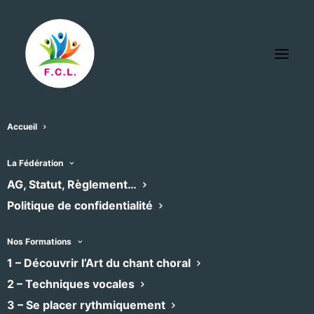
Accueil
Saint Jean de Cuculles
La Fédération
« Tous les Évènements
AG, Statut, Règlement…
Évènements pour ce lieu
Politique de confidentialité
Aucun résultat trouvé.
Notice
Nos Formations
1 – Découvrir l’Art du chant choral
À venir
2 – Techniques vocales
Sélectionnez
3 – Se placer rythmiquement
une