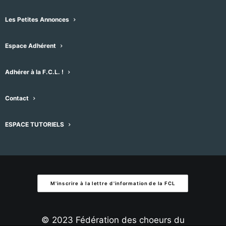
Évènements
Évènement
précédent
Aujourd'hui
suivant
date.
Les Petites Annonces
S’abonner au calendrier
Espace Adhérent
Adhérer à la F.C.L. !
Contact
ESPACE TUTORIELS
M'inscrire à la lettre d'information de la FCL
© 2023 Fédération des choeurs du