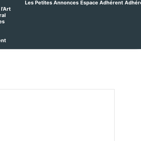
Les Petites Annonces
Espace Adhérent
Adhérer
l’Art
ral
es
ent