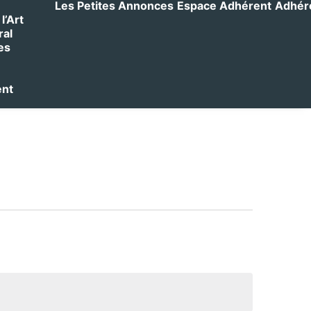
Les Petites Annonces
Espace Adhérent
Adhérer
l’Art
ral
es
ent