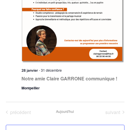
-
31 décembre
28 janvier
Notre amie Claire GARRONE communique !
Montpellier
Évènements
Évènement
précédent
Aujourd'hui
suivant