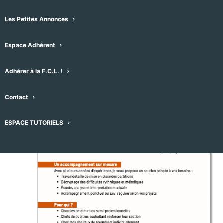
Les Petites Annonces
Évènements pour ce lieu
À venir
Espace Adhérent
Sélectionnez
août 2026
Adhérer à la F.C.L. !
une
date.
VEN
7
Contact
ESPACE TUTORIELS