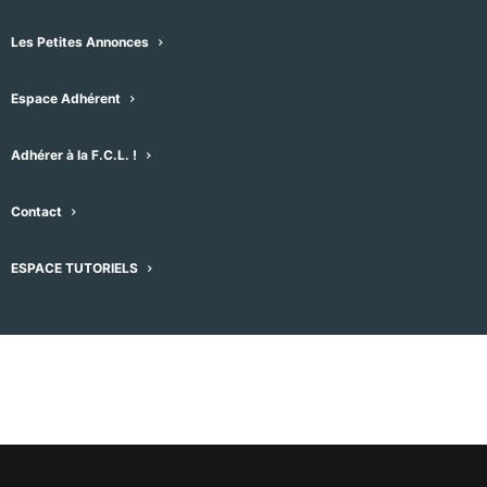
Évènements pour ce lieu
Les Petites Annonces
Aucun résultat trouvé.
Notice
Espace Adhérent
À venir
Adhérer à la F.C.L. !
Sélectionnez
Contact
une
Évènement
Aujourd'hui
suivant
Évènements
précédent
date.
ESPACE TUTORIELS
S’abonner au calendrier