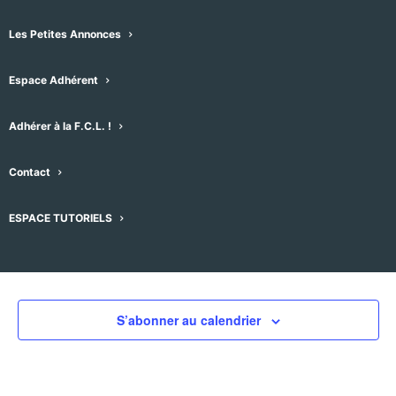
Les Petites Annonces
Espace Adhérent
Évènements pour ce lieu
Adhérer à la F.C.L. !
Aucun résultat trouvé.
Notice
Contact
À venir
ESPACE TUTORIELS
Sélectionnez
une
Évènements
Évènement
précédent
Aujourd'hui
suivant
date.
S’abonner au calendrier