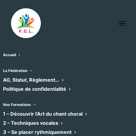
Accueil
Montclus (Gard)
La Fédération
« Tous les Évènements
AG, Statut, Règlement…
Politique de confidentialité
Adresse
Cour du château
Montclus
,
30630
Nos Formations
Recevoir l’Itinéraire à suivre
1 – Découvrir l’Art du chant choral
2 – Techniques vocales
3 – Se placer rythmiquement