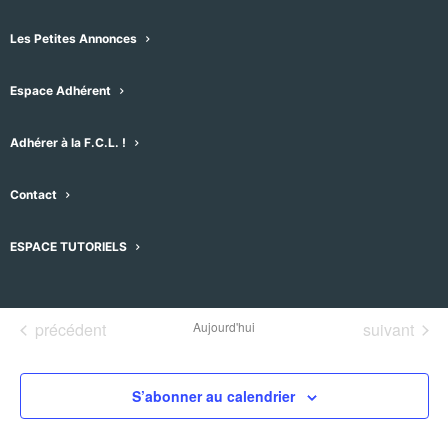
Les Petites Annonces
Espace Adhérent
Adhérer à la F.C.L. !
Évènements pour ce lieu
Contact
Aucun résultat trouvé.
Notice
ESPACE TUTORIELS
À venir
Sélectionnez
une
Évènements
Évènement
précédent
Aujourd'hui
suivant
date.
S’abonner au calendrier