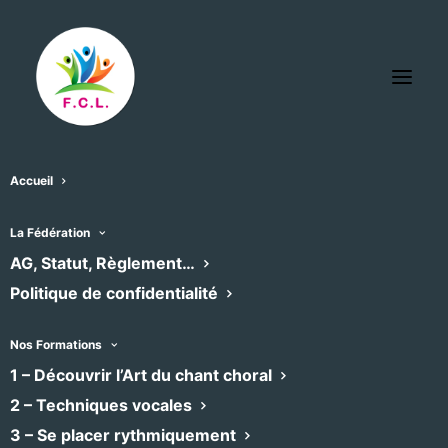
Accueil
Maison des Relations
La Fédération
AG, Statut, Règlement…
Internationales
Politique de confidentialité
« Tous les Évènements
Adresse
14 Dsc en Barrat
Nos Formations
Montpellier
,
34000
France
1 – Découvrir l’Art du chant choral
Recevoir l’Itinéraire à suivre
2 – Techniques vocales
3 – Se placer rythmiquement