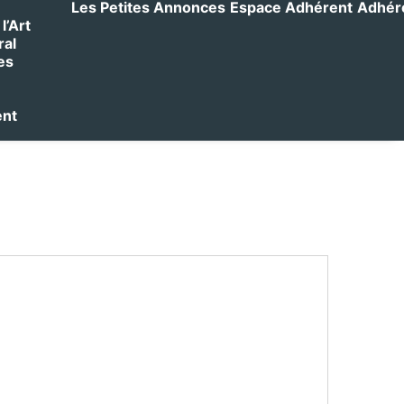
Les Petites Annonces
Espace Adhérent
Adhérer
l’Art
ral
es
ent