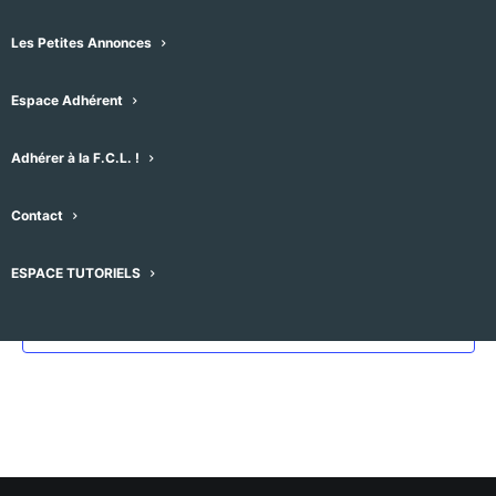
Les Petites Annonces
Évènements pour ce lieu
Espace Adhérent
Aucun résultat trouvé.
Notice
Adhérer à la F.C.L. !
À venir
Sélectionnez
Contact
une
Évènements
Évènement
précédent
Aujourd'hui
suivant
ESPACE TUTORIELS
date.
S’abonner au calendrier