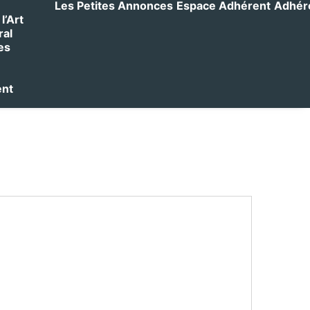
Les Petites Annonces
Espace Adhérent
Adhérer
l’Art
ral
es
ent