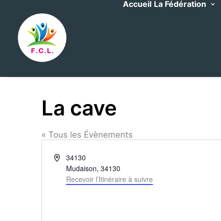
Accueil
La Fédération
La cave
« Tous les Évènements
Adresse
34130
Mudaison
,
34130
Recevoir l’Itinéraire à suivre