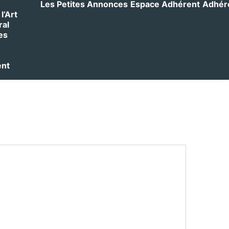
Les Petites Annonces
Espace Adhérent
Adhérer
l’Art
ral
es
ent