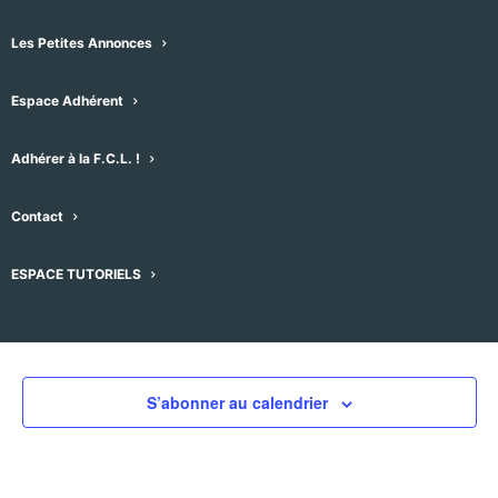
Les Petites Annonces
Espace Adhérent
Évènements pour ce lieu
Adhérer à la F.C.L. !
Aucun résultat trouvé.
Notice
Contact
À venir
ESPACE TUTORIELS
Sélectionnez
une
Évènements
Évènement
précédent
Aujourd'hui
suivant
date.
S’abonner au calendrier