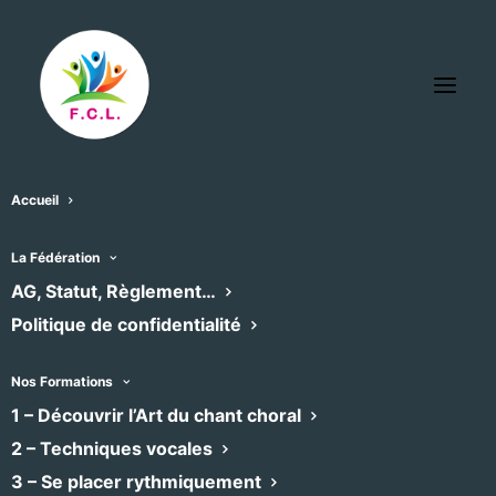
Accueil
Jardin de la Reine
La Fédération
« Tous les Évènements
AG, Statut, Règlement…
Politique de confidentialité
Adresse
2 rue du Jardin de la Reine
Montpellier
,
34000
Nos Formations
Recevoir l’Itinéraire à suivre
1 – Découvrir l’Art du chant choral
2 – Techniques vocales
3 – Se placer rythmiquement