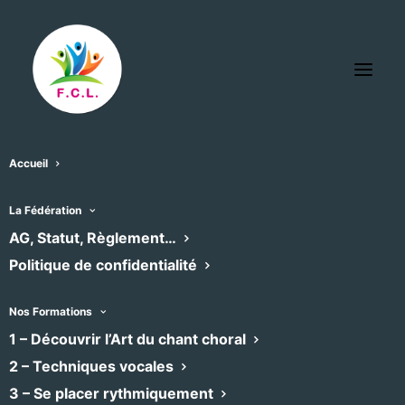
Accueil
Hotel Cambacérés
La Fédération
« Tous les Évènements
AG, Statut, Règlement…
Politique de confidentialité
Site
https://goo.gl/maps/Ctk8TUgVX12tzSqr5?
web
coh=178572&entry=tt
Nos Formations
1 – Découvrir l’Art du chant choral
2 – Techniques vocales
3 – Se placer rythmiquement