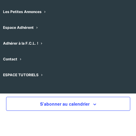
Les Petites Annonces
Espace Adhérent
Évènements pour ce lieu
Adhérer à la F.C.L. !
Aucun résultat trouvé.
Notice
Contact
À venir
Sélectionnez
ESPACE TUTORIELS
une
Évènements
Évènement
précédent
Aujourd'hui
suivant
date.
S’abonner au calendrier