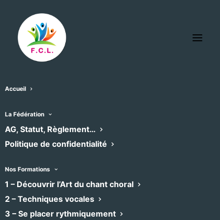
Accueil
Halle Tropisme
La Fédération
« Tous les Évènements
AG, Statut, Règlement…
Politique de confidentialité
Adresse
121 Rue Fontcouverte
Montpellier
,
34000
Nos Formations
Recevoir l’Itinéraire à suivre
1 – Découvrir l’Art du chant choral
2 – Techniques vocales
3 – Se placer rythmiquement