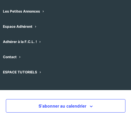
Les Petites Annonces
Espace Adhérent
Évènements pour ce lieu
Adhérer à la F.C.L. !
Aucun résultat trouvé.
Notice
Contact
À venir
ESPACE TUTORIELS
Sélectionnez
une
Évènement
Aujourd'hui
suivant
Évènements
précédent
date.
S’abonner au calendrier