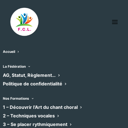
Accueil
Foyer des campagnes
La Fédération
« Tous les Évènements
AG, Statut, Règlement…
Politique de confidentialité
Adresse
10 place Frédéric Mistral
Pézenas
,
34120
Nos Formations
Recevoir l’Itinéraire à suivre
1 – Découvrir l’Art du chant choral
2 – Techniques vocales
3 – Se placer rythmiquement