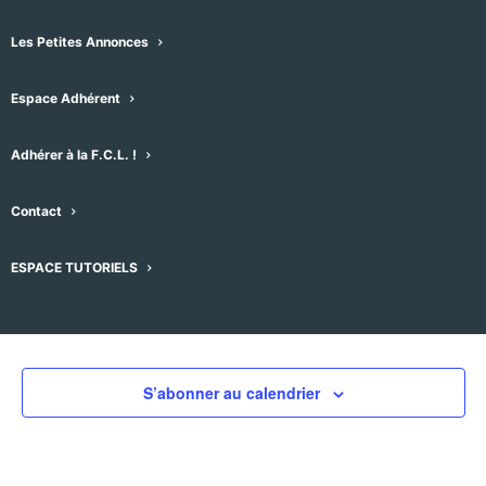
Les Petites Annonces
Espace Adhérent
Évènements pour ce lieu
Adhérer à la F.C.L. !
Aucun résultat trouvé.
Notice
Contact
À venir
ESPACE TUTORIELS
Sélectionnez
une
Évènements
Évènement
précédent
Aujourd'hui
suivant
date.
S’abonner au calendrier