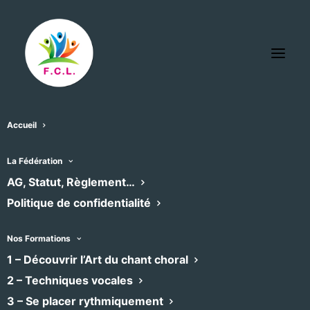
Accueil
Espace La Pléiade
La Fédération
« Tous les Évènements
AG, Statut, Règlement…
Politique de confidentialité
Adresse
rue des Mazes
Guzargues
,
34820
Nos Formations
Recevoir l’Itinéraire à suivre
1 – Découvrir l’Art du chant choral
Téléphone
0467596157
2 – Techniques vocales
3 – Se placer rythmiquement