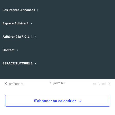
Les Petites Annonces
Espace Adhérent
Adhérer à la F.C.L. !
Évènements pour ce lieu
Contact
Aucun résultat trouvé.
Notice
ESPACE TUTORIELS
À venir
Sélectionnez
une
Évènement
Aujourd'hui
suivant
Évènements
précédent
date.
S’abonner au calendrier