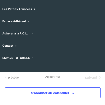
Les Petites Annonces
Espace Adhérent
Adhérer à la F.C.L. !
Évènements pour ce lieu
Contact
Aucun résultat trouvé.
Notice
ESPACE TUTORIELS
À venir
Sélectionnez
une
Évènement
Aujourd'hui
suivant
Évènements
précédent
date.
S’abonner au calendrier