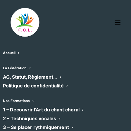
Accueil
Espace des Dominicains –
La Fédération
AG, Statut, Règlement…
Clermont l’Hérault
Politique de confidentialité
« Tous les Évènements
Adresse
7 rue Henri Martin
Nos Formations
CLERMONT L'HERAULT
,
34800
1 – Découvrir l’Art du chant choral
Recevoir l’Itinéraire à suivre
2 – Techniques vocales
3 – Se placer rythmiquement