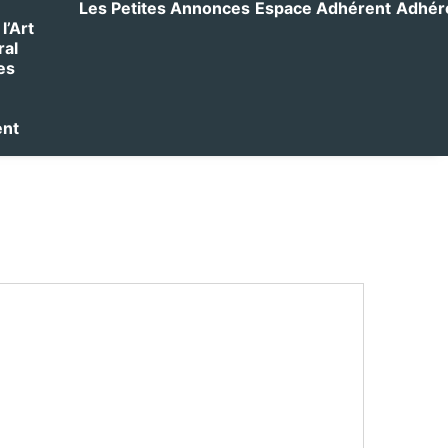
Les Petites Annonces
Espace Adhérent
Adhérer
l’Art
ral
es
ent