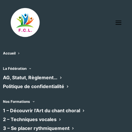
Accueil
Eglise St charles NIMES
La Fédération
« Tous les Évènements
AG, Statut, Règlement…
Politique de confidentialité
Adresse
2 rue ROBERT
NIMES
,
30000
Nos Formations
Recevoir l’Itinéraire à suivre
1 – Découvrir l’Art du chant choral
Téléphone
0466676366
2 – Techniques vocales
Site
http://evsommieres.wixsite.com/evs-30250
web
3 – Se placer rythmiquement