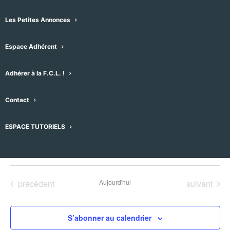
Les Petites Annonces
Espace Adhérent
Adhérer à la F.C.L. !
Évènements pour ce lieu
Contact
Aucun résultat trouvé.
Notice
ESPACE TUTORIELS
À venir
Sélectionnez
une
Évènements
Évènement
précédent
Aujourd'hui
suivant
date.
S’abonner au calendrier