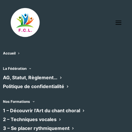
Accueil
Église Siant Roch
La Fédération
« Tous les Évènements
AG, Statut, Règlement…
Politique de confidentialité
Adresse
Montpellier
,
France
Recevoir l’Itinéraire à suivre
Nos Formations
1 – Découvrir l’Art du chant choral
2 – Techniques vocales
3 – Se placer rythmiquement