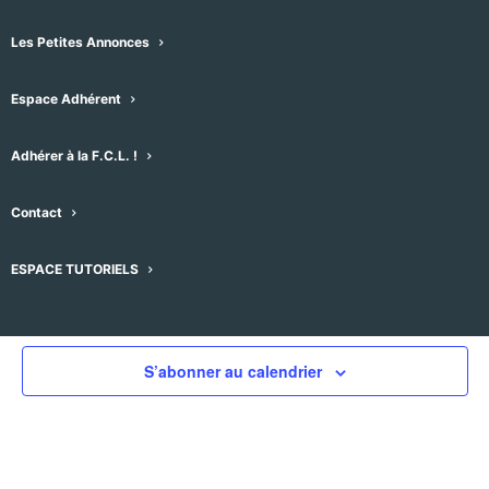
Les Petites Annonces
Espace Adhérent
Évènements pour ce lieu
Adhérer à la F.C.L. !
Aucun résultat trouvé.
Notice
Contact
À venir
Sélectionnez
ESPACE TUTORIELS
une
Évènements
Évènement
précédent
Aujourd'hui
suivant
date.
S’abonner au calendrier