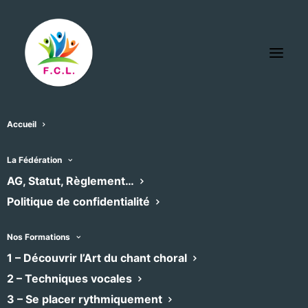
Accueil
Eglise Saint-Sever, AGDE
La Fédération
« Tous les Évènements
AG, Statut, Règlement…
Politique de confidentialité
Adresse
10 Rue Saint-Sever
AGDE
,
34300
Nos Formations
Recevoir l’Itinéraire à suivre
1 – Découvrir l’Art du chant choral
2 – Techniques vocales
3 – Se placer rythmiquement