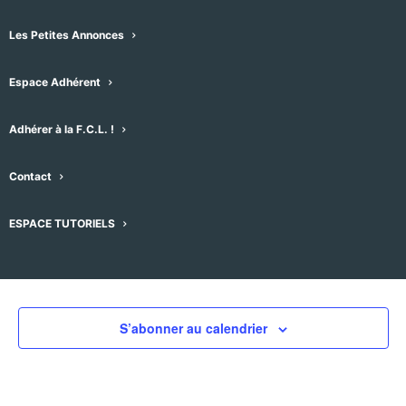
Les Petites Annonces
Espace Adhérent
Évènements pour ce lieu
Adhérer à la F.C.L. !
Aucun résultat trouvé.
Notice
Contact
À venir
ESPACE TUTORIELS
Sélectionnez
une
Évènement
Aujourd'hui
suivant
Évènements
précédent
date.
S’abonner au calendrier