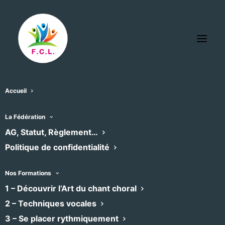
Accueil
Eglise Saint Jean Baptiste Bagnols
La Fédération
AG, Statut, Règlement…
sur Cèze
Politique de confidentialité
« Tous les Évènements
Adresse
8 place Saint Jean
Nos Formations
Bagnols sur Cèze
,
30200
1 – Découvrir l’Art du chant choral
Recevoir l’Itinéraire à suivre
2 – Techniques vocales
3 – Se placer rythmiquement