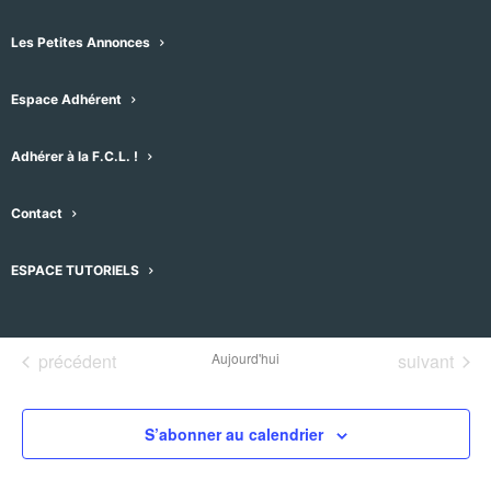
Les Petites Annonces
Espace Adhérent
Adhérer à la F.C.L. !
Évènements pour ce lieu
Contact
Aucun résultat trouvé.
Notice
ESPACE TUTORIELS
À venir
Sélectionnez
une
Évènements
Évènement
précédent
Aujourd'hui
suivant
date.
S’abonner au calendrier