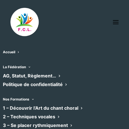
Accueil
Église des Dominicains
La Fédération
« Tous les Évènements
AG, Statut, Règlement…
Politique de confidentialité
Adresse
Clermont l'Hérault
,
Recevoir l’Itinéraire à suivre
Nos Formations
1 – Découvrir l’Art du chant choral
Évènements pour ce lieu
2 – Techniques vocales
3 – Se placer rythmiquement
Aucun résultat trouvé.