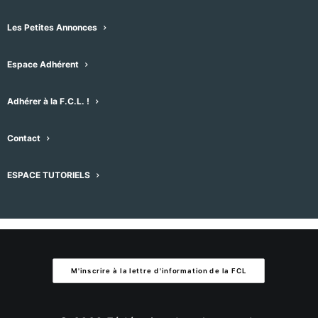
Notice
Les Petites Annonces
À venir
Sélectionnez
Espace Adhérent
une
Évènements
Évènement
précédent
Aujourd'hui
suivant
date.
Adhérer à la F.C.L. !
S’abonner au calendrier
Contact
ESPACE TUTORIELS
M'inscrire à la lettre d'information de la FCL