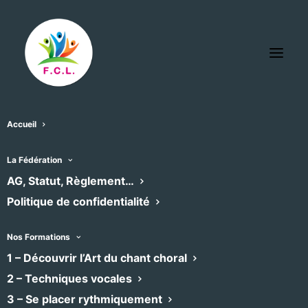
Accueil
eglise de St Félix de Lodez
La Fédération
« Tous les Évènements
AG, Statut, Règlement…
Politique de confidentialité
Adresse
rue de l'église
Saint-Félix-de-Lodez
,
34775
Nos Formations
Recevoir l’Itinéraire à suivre
1 – Découvrir l’Art du chant choral
2 – Techniques vocales
3 – Se placer rythmiquement