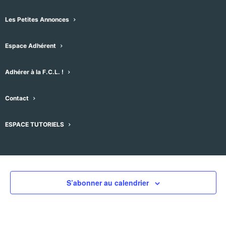
Les Petites Annonces
Espace Adhérent
Évènements pour ce lieu
Adhérer à la F.C.L. !
Aucun résultat trouvé.
Notice
Contact
À venir
ESPACE TUTORIELS
Sélectionnez
une
Évènement
Aujourd'hui
suivant
Évènements
précédent
date.
S’abonner au calendrier