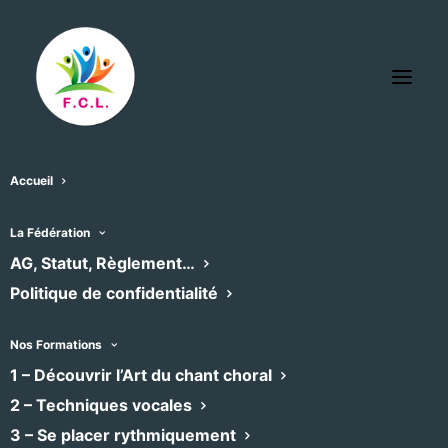
Accueil
Église de Pourols
La Fédération
« Tous les Évènements
AG, Statut, Règlement…
Politique de confidentialité
Adresse
St Mathieu de Tréviers
,
Recevoir l’Itinéraire à suivre
Nos Formations
1 – Découvrir l’Art du chant choral
2 – Techniques vocales
3 – Se placer rythmiquement