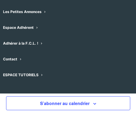
Les Petites Annonces
Espace Adhérent
Évènements pour ce lieu
Adhérer à la F.C.L. !
Aucun résultat trouvé.
Notice
Contact
À venir
Sélectionnez
ESPACE TUTORIELS
une
Évènements
Évènement
précédent
Aujourd'hui
suivant
date.
S’abonner au calendrier