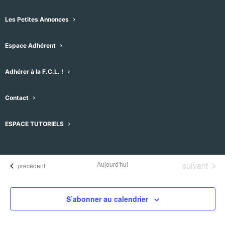
Les Petites Annonces
Espace Adhérent
Adhérer à la F.C.L. !
Évènements pour ce lieu
Contact
Aucun résultat trouvé.
Notice
ESPACE TUTORIELS
À venir
Sélectionnez
une
Évènement
Aujourd'hui
suivant
Évènements
précédent
date.
S’abonner au calendrier