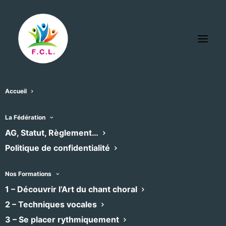
Accueil
Crypte de l’Abbatiale de Saint-
La Fédération
AG, Statut, Règlement…
Gilles
Politique de confidentialité
« Tous les Évènements
Adresse
Place de la République
Nos Formations
Saint-Gilles
,
30800
1 – Découvrir l’Art du chant choral
Recevoir l’Itinéraire à suivre
2 – Techniques vocales
3 – Se placer rythmiquement