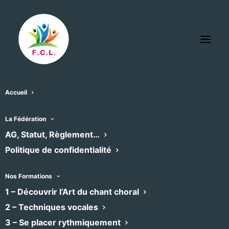
Accueil
Cap’Mas La Capelle et Masmolène
La Fédération
« Tous les Évènements
AG, Statut, Règlement…
Politique de confidentialité
Adresse
2 rue Masmolène
La Capelle-et-Masmolène
,
30700
Nos Formations
Recevoir l’Itinéraire à suivre
1 – Découvrir l’Art du chant choral
Téléphone
04 34 04 19 90
2 – Techniques vocales
Site
https://www.facebook.com/capmasbar/
web
3 – Se placer rythmiquement