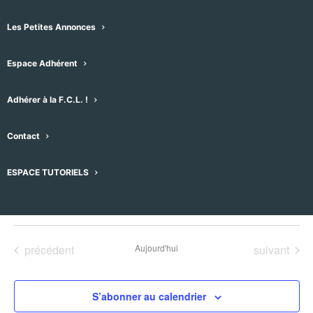
Les Petites Annonces
Espace Adhérent
Adhérer à la F.C.L. !
Évènements pour ce lieu
Contact
Aucun résultat trouvé.
Notice
ESPACE TUTORIELS
À venir
Sélectionnez
une
Évènements
Évènement
précédent
Aujourd'hui
suivant
date.
S’abonner au calendrier