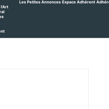
Les Petites Annonces
Espace Adhérent
Adhérer
l’Art
ral
es
ent