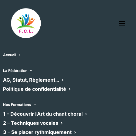
Accueil
Abbatiale de St Thibery
La Fédération
« Tous les Évènements
AG, Statut, Règlement…
Politique de confidentialité
Adresse
D 13
Saint Thibéry
,
34630
France
Nos Formations
Recevoir l’Itinéraire à suivre
1 – Découvrir l’Art du chant choral
2 – Techniques vocales
3 – Se placer rythmiquement