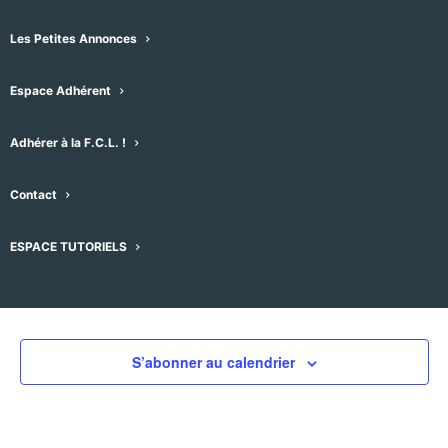
Les Petites Annonces
Espace Adhérent
Évènements pour ce lieu
Adhérer à la F.C.L. !
Aucun résultat trouvé.
Notice
Contact
À venir
ESPACE TUTORIELS
Sélectionnez
une
Évènement
Aujourd'hui
suivant
Évènements
précédent
date.
S’abonner au calendrier