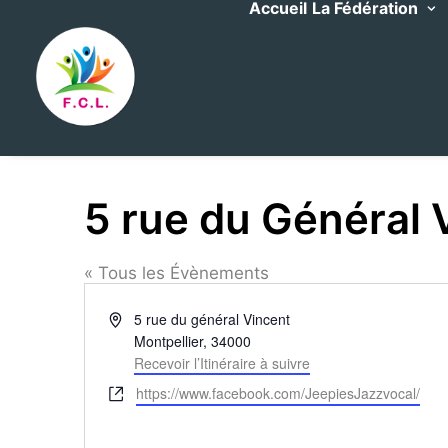
Accueil
La Fédération
5 rue du Général 
« Tous les Évènements
Adresse
5 rue du général Vincent
Montpellier
,
34000
Recevoir l’Itinéraire à suivre
Site
https://www.facebook.com/JeepiesJazzvocal/
web