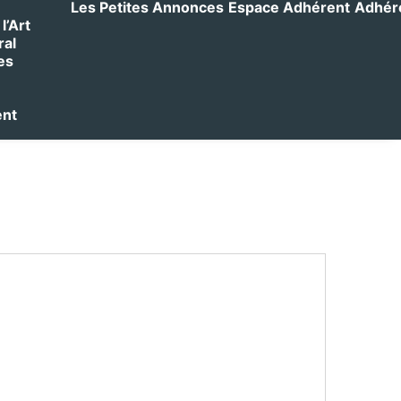
Les Petites Annonces
Espace Adhérent
Adhérer
l’Art
ral
es
ent