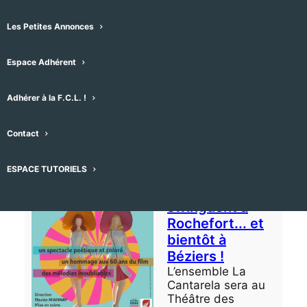
Les Petites Annonces
REGROUPEMENT CHORALES 19 et
20 SEPTEMBRE 2026 A
Espace Adhérent
MONTPELLIER
Et si, le temps d’un week-end, le quartier
Méditerranée se mettait à chanter ? Nous
Adhérer à la F.C.L. !
vous invitons, chorales d’ici et…
23/04/2026
Contact
Total des vues: 16
ESPACE TUTORIELS
Les Demoiselles
swinguent à
Rochefort... et
bientôt à
Béziers !
L’ensemble La
Cantarela sera au
Théâtre des