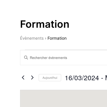
Formation
Évènements
Formation
Évènements
Recherche
Saisir
et
mot-
navigation
clé.
16/03/2024
 - 
de
Rechercher
Aujourd'hui
Évènements
vues
Sélectionnez
par
la
Évènements
mot-
date
clé.