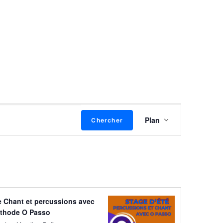
Navigation
Plan
Chercher
de
vues
Évènement
e Chant et percussions avec
éthode O Passo