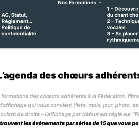
Nos Formations
1 – Découvrir 
AG, Statut,
du chant cho
Règlement…
2 – Techniqu
Politique de
vocales
confidentialité
3 – Se placer
rythmiquem
L’agenda des chœurs adhérent
 formations des chœurs adhérents à la Fédération, filt
affichage qui vous convient (liste, mois, jour, photo, s
oulant de droite – l’affichage par défaut est réglé sur “P
 trouvent les évènements par séries de 15 que vous po