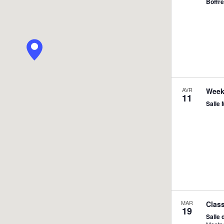
Boffr
AVR
Week
11
Salle
MAR
Class
19
Salle