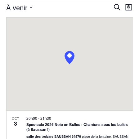
Évènements
Reche
Na
À venir
Recherche
Plan
de
et
Sélectionnez
vu
la
navig
Év
date
de
vues
Évèn
20h00
-
21h30
OCT
3
Spectacle 2026 Note en Bulles : Chantons sous les bulles
(à Saussan !)
place de la fontaine, SAUSSAN
salle des trobars SAUSSAN 34570