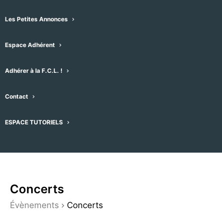
par mot-clefs. Vous pouvez également
choisir le type d’affichage qui vous
Les Petites Annonces
convient (liste, mois, jour, photo, semaine
Espace Adhérent
ou carte), en cliquant sur le menu
déroulant de droite – l’affichage par
Adhérer à la F.C.L. !
défaut est réglé sur “Plan”
A droite du plan se trouvent les
Contact
évènements par séries de 15 que vous
pouvez faire dérouler.
ESPACE TUTORIELS
Concerts
Évènements
Concerts