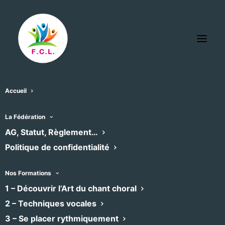
Accueil
La Fédération
L’agenda des chœurs
AG, Statut, Règlement…
Politique de confidentialité
adhérents
Nos Formations
Retrouvez ici l’agenda des concerts et
1 – Découvrir l’Art du chant choral
formations des chœurs adhérents à la
2 – Techniques vocales
Fédération, filtrable par emplacement et
3 – Se placer rythmiquement