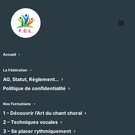
Accueil
La Fédération
« Tous les Évènements
AG, Statut, Règlement…
Politique de confidentialité
Cet évènement est passé
Nos Formations
1 – Découvrir l’Art du chant choral
Les muses en concert
2 – Techniques vocales
3 – Se placer rythmiquement