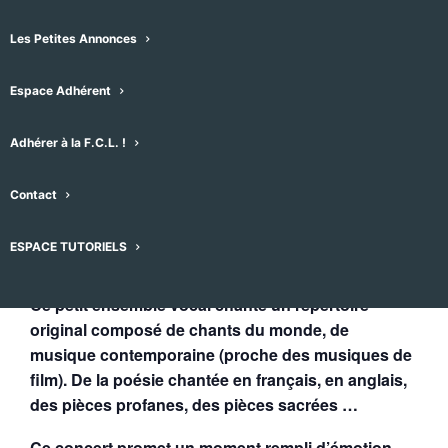
20 juin -21h00
-
21h30
Les Petites Annonces
Espace Adhérent
Adhérer à la F.C.L. !
Contact
ESPACE TUTORIELS
Ce petit ensemble vocal chante un répertoire
original composé de chants du monde, de
musique contemporaine (proche des musiques de
film).
De la poésie chantée en français, en anglais,
des pièces profanes, des pièces sacrées …
Ce concert promet un moment rempli d’émotion,