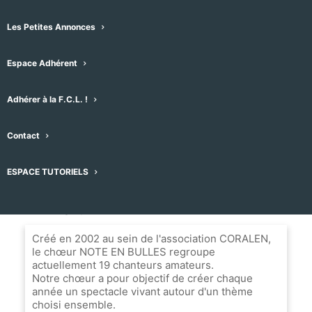
françaises, Polyphonies traditionnelles
•
Chœur mixte
•
Les Petites Annonces
64 Route de lavérune, 34070 Montpellier, France
Espace Adhérent
Message
Adhérer à la F.C.L. !
Nom du Choeur
Contact
Note En Bulles
ESPACE TUTORIELS
Biographie
Créé en 2002 au sein de l'association CORALEN,
le chœur NOTE EN BULLES regroupe
actuellement 19 chanteurs amateurs.
Notre chœur a pour objectif de créer chaque
année un spectacle vivant autour d'un thème
choisi ensemble.