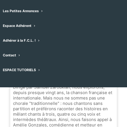
34660 Cournonsec, France
Les Petites Annonces
Message
Espace Adhérent
Nom du Choeur
Adhérer à la F.C.L. !
Le Chœur Riez
Contact
ESPACE TUTORIELS
Biographie
Dirigé par Samuel Zaroukian, nous explorons,
depuis presque vingt ans, la chanson française et
internationale. Mais nous ne sommes pas une
chorale "traditionnelle" : nous chantons sans
partition et préférons raconter des histoires en
mêlant chants à trois, quatre ou cinq voix et
intermèdes théâtraux. Ainsi, nous faisons appel à
Amélie Gonzales, comédienne et metteur en