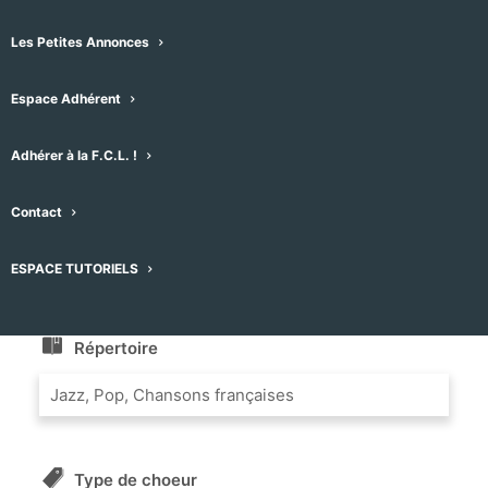
MELES
Jazz, Pop, Chansons françaises
•
Chœur mixte
Les Petites Annonces
•
155 Rue de Bologne, 34080 Montpellier, France
Espace Adhérent
Message
Adhérer à la F.C.L. !
Contact
Nom du Choeur
ASSOCIATION LEZ'ARTS MELES
ESPACE TUTORIELS
Répertoire
Jazz, Pop, Chansons françaises
Type de choeur