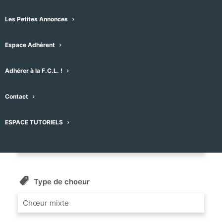
Les Petites Annonces
Message
Espace Adhérent
Nom du Choeur
Adhérer à la F.C.L. !
HAPPY QUI CHANTE
Contact
Répertoire
ESPACE TUTORIELS
Pop, Chansons françaises
Type de choeur
Chœur mixte