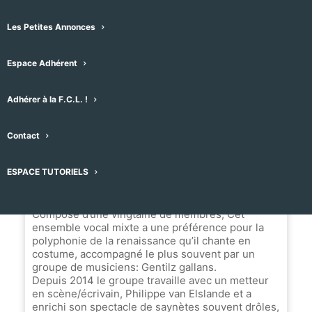
Agde, France
Les Petites Annonces
Message
Espace Adhérent
Nom du Choeur
Adhérer à la F.C.L. !
Agités du vocal Agde
Contact
ESPACE TUTORIELS
Biographie
Composé d’une vingtaine de membres, Cet
ensemble vocal mixte a une préférence pour la
polyphonie de la renaissance qu’il chante en
costume, accompagné le plus souvent par un
groupe de musiciens: Gentilz gallans.
Depuis 2014 le groupe travaille avec un metteur
en scène/écrivain, Philippe van Elslande et a
enrichi son spectacle de saynètes souvent drôles,