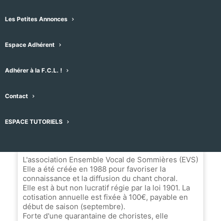
Ensemble vocal de Sommières Chez mme
MARTINEZ Danielle
Les Petites Annonces
Espace Adhérent
Message
Adhérer à la F.C.L. !
Nom du Choeur
Contact
Ensemble Vocal de Sommières
ESPACE TUTORIELS
Biographie
L'association Ensemble Vocal de Sommières (EVS)
Elle a été créée en 1988 pour favoriser la
connaissance et la diffusion du chant choral.
Elle est à but non lucratif régie par la loi 1901. La
cotisation annuelle est fixée à 100€, payable en
début de saison (septembre).
Forte d'une quarantaine de choristes, elle