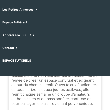
•
27 Avenue de Lodeve, Montpellier, France
Les Petites Annonces
Message
Espace Adhérent
Nom du Choeur
Adhérer à la F.C.L. !
Cicada Chœur Étudiant
Contact
ESPACE TUTORIELS
Biographie
Cicada est une nouvelle chorale étudiante née de
l’envie de créer un espace convivial et exigeant
autour du chant collectif. Ouverte aux étudiant·es
de tous horizons et aux jeunes actif.ve.s, elle
réunit chaque semaine un groupe d’amateurs
enthousiastes et de passionné·es confirmé·es
pour partager le plaisir du chant polyphonique.