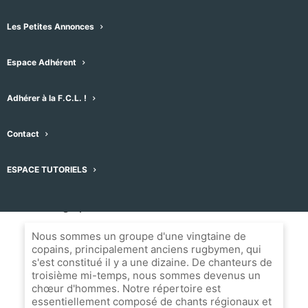
Tamaloup
Contemporain
•
Chœur d’hommes
•
Les Petites Annonces
Les Matelles, France
Espace Adhérent
Message
Adhérer à la F.C.L. !
Nom du Choeur
Contact
Le Choeur des Hommes Tamaloup
ESPACE TUTORIELS
Biographie
Nous sommes un groupe d'une vingtaine de
copains, principalement anciens rugbymen, qui
s'est constitué il y a une dizaine. De chanteurs de
troisième mi-temps, nous sommes devenus un
chœur d'hommes. Notre répertoire est
essentiellement composé de chants régionaux et